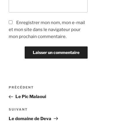
Enregistrer mon nom, mon e-mail
et mon site dans le navigateur pour
mon prochain commentaire.
Navigation
Article
PRÉCÉDENT
de
précédent
Le Pic Malaoui
l’article
Article
SUIVANT
suivant
Le domaine de Deva