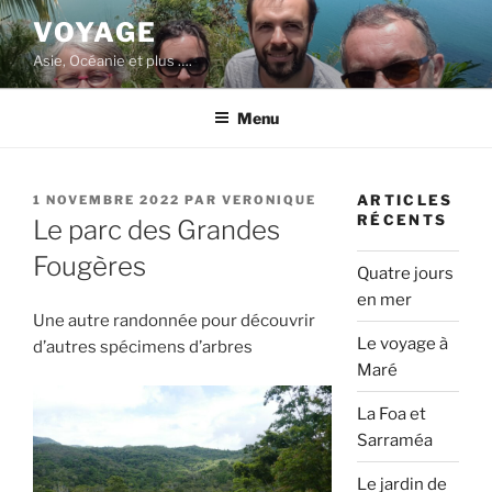
Aller
VOYAGE
au
Asie, Océanie et plus ….
contenu
principal
Menu
PUBLIÉ
ARTICLES
1 NOVEMBRE 2022
PAR
VERONIQUE
LE
RÉCENTS
Le parc des Grandes
Fougères
Quatre jours
en mer
Une autre randonnée pour découvrir
Le voyage à
d’autres spécimens d’arbres
Maré
La Foa et
Sarraméa
Le jardin de