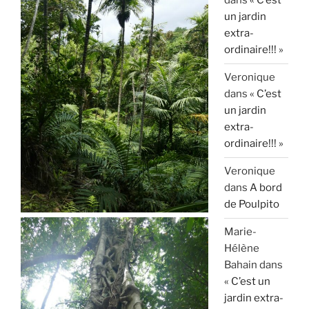
dans
« C’est
un jardin
extra-
ordinaire!!! »
Veronique
dans
« C’est
un jardin
extra-
ordinaire!!! »
Veronique
dans
A bord
de Poulpito
Marie-
Hélène
Bahain
dans
« C’est un
jardin extra-