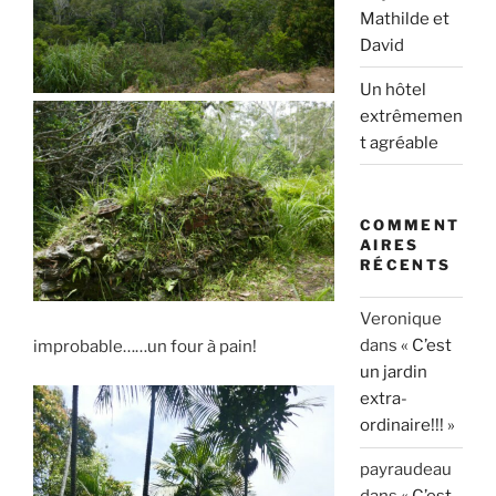
Mathilde et
David
Un hôtel
extrêmemen
t agréable
COMMENT
AIRES
RÉCENTS
Veronique
dans
« C’est
improbable……un four à pain!
un jardin
extra-
ordinaire!!! »
payraudeau